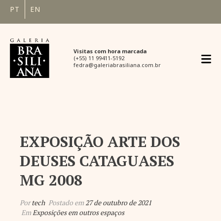
PT
EN
Visitas com hora marcada
(+55) 11 99411-5192
fedra@galeriabrasiliana.com.br
EXPOSIÇÃO ARTE DOS
DEUSES CATAGUASES
MG 2008
Por
tech
Postado em
27 de outubro de 2021
Em
Exposições em outros espaços