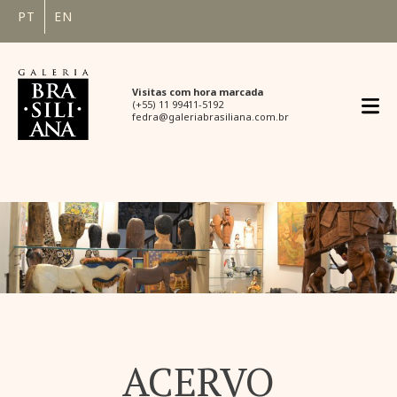
PT
EN
Visitas com hora marcada
(+55) 11 99411-5192
fedra@galeriabrasiliana.com.br
ACERVO