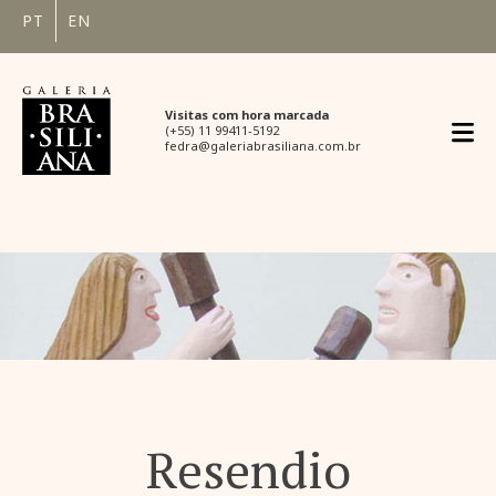
PT
EN
Visitas com hora marcada
(+55) 11 99411-5192
fedra@galeriabrasiliana.com.br
Resendio